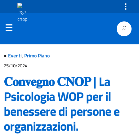
⋮
●
Eventi
,
Primo Piano
25/10/2024
𝐂𝐨𝐧𝐯𝐞𝐠𝐧𝐨 𝐂𝐍𝐎𝐏 | La
Psicologia WOP per il
benessere di persone e
organizzazioni.