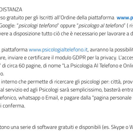
 DISTANZA
o gratuito per gli Iscritti all’Ordine della piattaforma
www.ps
Google: “
psicologi telefono
” oppure “
psicologo al telefono
” ( 
 avere a disposizione tutto ciò che è necessario per lavorare a
la piattaforma
www.psicologialtelefono.it
, avranno la possibili
are, inviare e certificare il modulo GDPR per la privacy. L’acc
i circa 60 pagine, di nome “La Psicologia Al Telefono e Onli
o.
a interno che permette di ricercare gli psicologi per: città, pro
e al servizio ed agli Psicologi sarà semplicissimo, basterà en
lefonico, whatsapp o Email, e pagare dalla “pagina personale d
i conferma.
stono una serie di software gratuiti e disponibili (es. Skype o