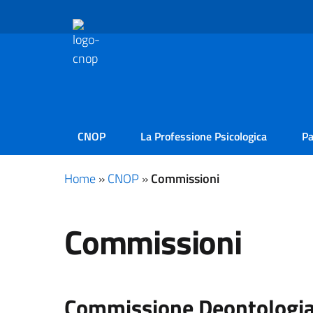
CNOP
La Professione Psicologica
Pa
Home
»
CNOP
»
Commissioni
Commissioni
Commissione Deontologia 