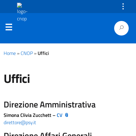
⋮
Home
»
CNOP
»
Uffici
Uffici
Direzione Amministrativa
Simona Clivia Zucchett –
CV
direttore@psy.it
Direzione Affari Generali,