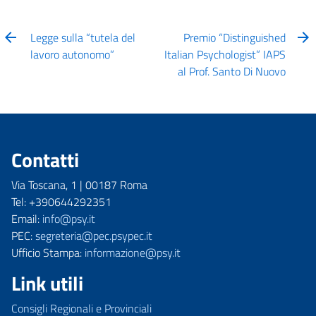
Legge sulla “tutela del
Premio “Distinguished
lavoro autonomo”
Italian Psychologist” IAPS
al Prof. Santo Di Nuovo
Contatti
Via Toscana, 1 | 00187 Roma
Tel: +390644292351
Email:
info@psy.it
PEC:
segreteria@pec.psypec.it
Ufficio Stampa:
informazione@psy.it
Link utili
Consigli Regionali e Provinciali