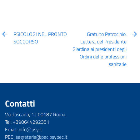
PSICOLOGI NEL PRONTO
Gratuito Patrocinio.
SOCCORSO
Lettera del Presidente
Giardina ai presidenti degli
Ordini delle professioni
sanitarie
Contatti
Via Toscana, 1 | 00187 Roma
Tel: +390644292351
Email:
info@psy.it
PEC:
segreteria@pec.psypec.it