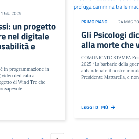
11 GIU 2025
PRIMO PIANO
24 MAG 2
si: un progetto
Gli Psicologi d
e nel digitale
alla morte che 
sabilità e
COMUNICATO STAMPA Roma
2025 “La barbarie della gue
t è in programmazione in
abbandonato il nostro mondo”
g video dedicato a
Presidente Mattarella, e no
ogetto di Wind Tre che
…
onsapevole …
LEGGI DI PIÙ