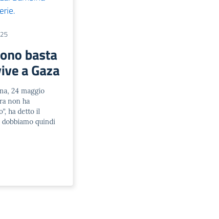
025
icono basta
vive a Gaza
, 24 maggio
rra non ha
, ha detto il
n dobbiamo quindi