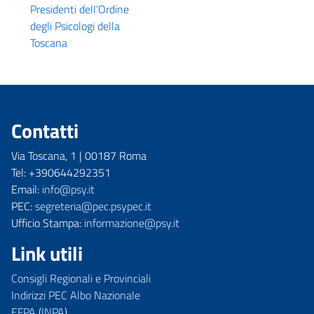
Presidenti dell’Ordine
degli Psicologi della
Toscana
Contatti
Via Toscana, 1 | 00187 Roma
Tel: +390644292351
Email:
info@psy.it
PEC:
segreteria@pec.psypec.it
Ufficio Stampa:
informazione@psy.it
Link utili
Consigli Regionali e Provinciali
Indirizzi PEC Albo Nazionale
EFPA
(
INPA
)