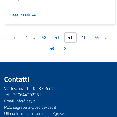
LEGGI DI PIÙ
1
…
40
41
42
43
44
…
46
Contatti
Via Toscana, 1 | 00187 Roma
Tel: +390644292351
Email:
info@psy.it
PEC:
segreteria@pec.psypec.it
Ufficio Stampa:
informazione@psy.it