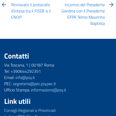
Rinnovato il protocollo
Incontro del Presidente
d’intesa tra il FISDE e il
Giardina con il Presidente
CNOP
EFPA Telmo Mourinho
Baptista
Contatti
Via Toscana, 1 | 00187 Roma
Tel: +390644292351
Email:
info@psy.it
PEC:
segreteria@pec.psypec.it
Ufficio Stampa:
informazione@psy.it
Link utili
Consigli Regionali e Provinciali