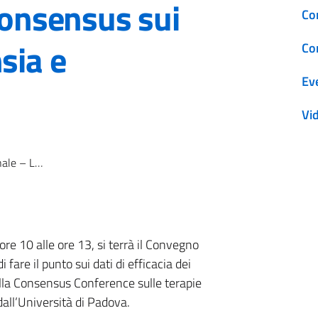
consensus sui
Co
sia e
Co
Ev
Vi
ui trattamenti per ansia e depressione
e 10 alle ore 13, si terrà il Convegno
fare il punto sui dati di efficacia dei
della Consensus Conference sulle terapie
all’Università di Padova.