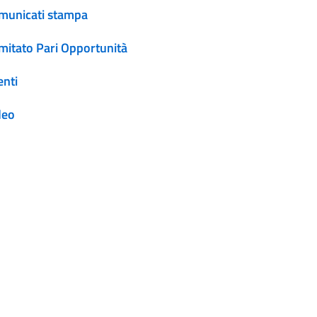
municati stampa
mitato Pari Opportunità
enti
deo