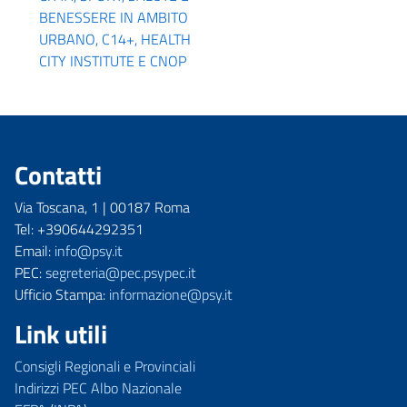
BENESSERE IN AMBITO
URBANO, C14+, HEALTH
CITY INSTITUTE E CNOP
Contatti
Via Toscana, 1 | 00187 Roma
Tel: +390644292351
Email:
info@psy.it
PEC:
segreteria@pec.psypec.it
Ufficio Stampa:
informazione@psy.it
Link utili
Consigli Regionali e Provinciali
Indirizzi PEC Albo Nazionale