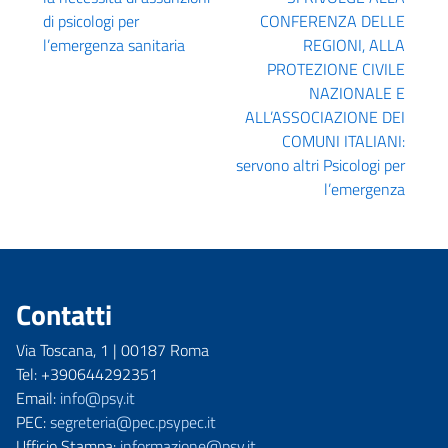
di psicologi per
CONFERENZA DELLE
l’emergenza sanitaria
REGIONI, ALLA
PROTEZIONE CIVILE
NAZIONALE E
ALL’ASSOCIAZIONE DEI
COMUNI ITALIANI:
servono altri Psicologi per
l’emergenza
Contatti
Via Toscana, 1 | 00187 Roma
Tel: +390644292351
Email:
info@psy.it
PEC:
segreteria@pec.psypec.it
Ufficio Stampa:
informazione@psy.it