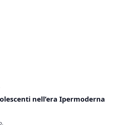
2
olescenti nell’era Ipermoderna
o.