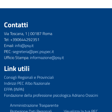
Contatti
Via Toscana, 1 | 00187 Roma
Tel: +390644292351
Email:
info@psy.it
PEC:
segreteria@pec.psypec.it
Ufficio Stampa:
informazione@psy.it
Link utili
Consigli Regionali e Provinciali
Indirizzi PEC Albo Nazionale
EFPA
(
INPA
)
Fondazione della professione psicologica Adriano Ossicini
Amministrazione Trasparente
Protezione Dati Personali
Visualizza la tua PEC