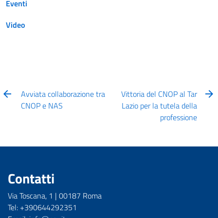
Eventi
Video
Avviata collaborazione tra
Vittoria del CNOP al Tar
CNOP e NAS
Lazio per la tutela della
professione
Contatti
Via Toscana, 1 | 00187 Roma
Tel: +390644292351