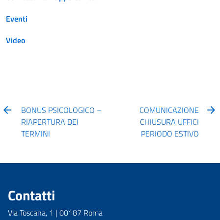
Eventi
Video
BONUS PSICOLOGICO –
COMUNICAZIONE
RIAPERTURA DEI
CHIUSURA UFFICI
TERMINI
PERIODO ESTIVO
Contatti
Via Toscana, 1 | 00187 Roma