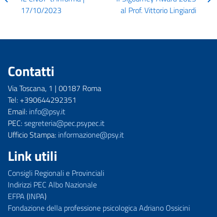
17/10/2023
al Prof. Vittorio Lingiardi
Contatti
Via Toscana, 1 | 00187 Roma
Tel: +390644292351
Email:
info@psy.it
PEC:
segreteria@pec.psypec.it
Ufficio Stampa:
informazione@psy.it
Link utili
Consigli Regionali e Provinciali
Indirizzi PEC Albo Nazionale
EFPA
(
INPA
)
Fondazione della professione psicologica Adriano Ossicini