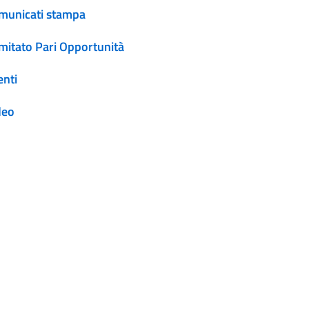
municati stampa
mitato Pari Opportunità
enti
deo