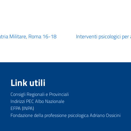
atria Militare, Roma 16-18
Interventi psicologici per
Link utili
Consigli Regionali e Provinciali
Indirizzi PEC Albo Nazionale
EFPA
(
INPA
)
Fondazione della professione psicologica Adriano Ossicini