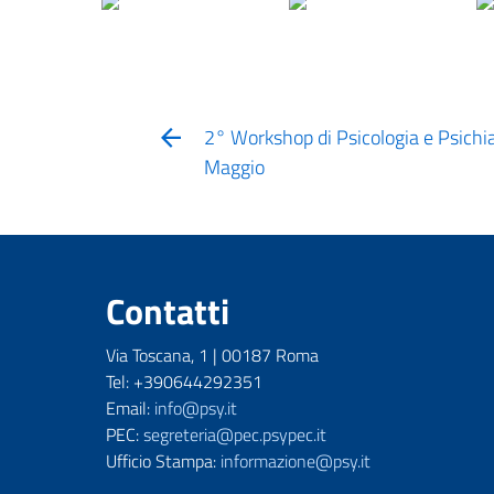
2° Workshop di Psicologia e Psichi
Maggio
Contatti
Via Toscana, 1 | 00187 Roma
Tel: +390644292351
Email:
info@psy.it
PEC:
segreteria@pec.psypec.it
Ufficio Stampa:
informazione@psy.it