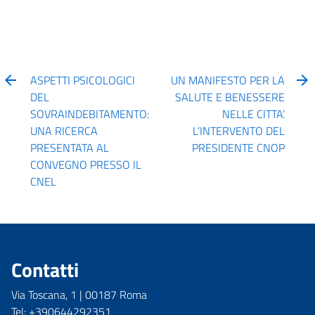
ASPETTI PSICOLOGICI
UN MANIFESTO PER LA
DEL
SALUTE E BENESSERE
SOVRAINDEBITAMENTO:
NELLE CITTA’.
UNA RICERCA
L’INTERVENTO DEL
PRESENTATA AL
PRESIDENTE CNOP
CONVEGNO PRESSO IL
CNEL
Contatti
Via Toscana, 1 | 00187 Roma
Tel: +390644292351