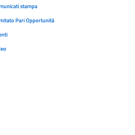
municati stampa
mitato Pari Opportunità
enti
deo