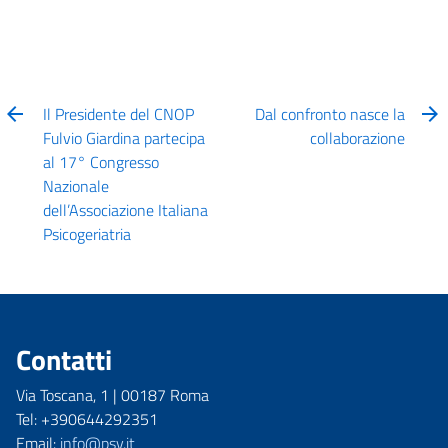
Il Presidente del CNOP
Dal confronto nasce la
Fulvio Giardina partecipa
collaborazione
al 17° Congresso
Nazionale
dell’Associazione Italiana
Psicogeriatria
Contatti
Via Toscana, 1 | 00187 Roma
Tel: +390644292351
Email:
info@psy.it