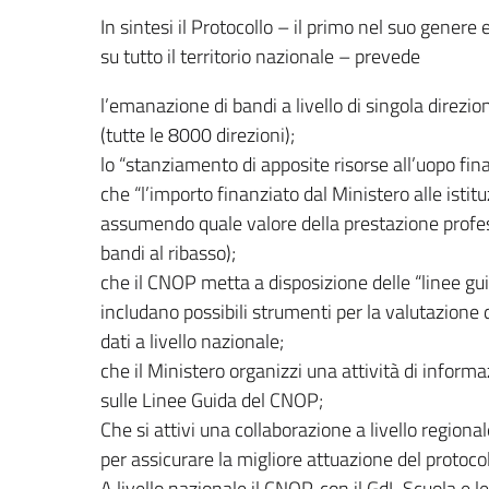
In sintesi il Protocollo – il primo nel suo gener
su tutto il territorio nazionale – prevede
l’emanazione di bandi a livello di singola direzio
(tutte le 8000 direzioni);
lo “stanziamento di apposite risorse all’uopo fina
che “l’importo finanziato dal Ministero alle isti
assumendo quale valore della prestazione profes
bandi al ribasso);
che il CNOP metta a disposizione delle “linee guid
includano possibili strumenti per la valutazione d
dati a livello nazionale;
che il Ministero organizzi una attività di inform
sulle Linee Guida del CNOP;
Che si attivi una collaborazione a livello regional
per assicurare la migliore attuazione del protocol
A livello nazionale il CNOP, con il GdL Scuola e l