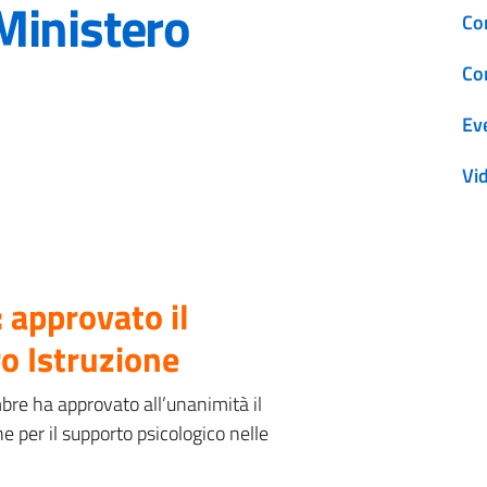
Ministero
Co
Co
Ev
Vi
: approvato il
o Istruzione
mbre ha approvato all’unanimità il
ne per il supporto psicologico nelle