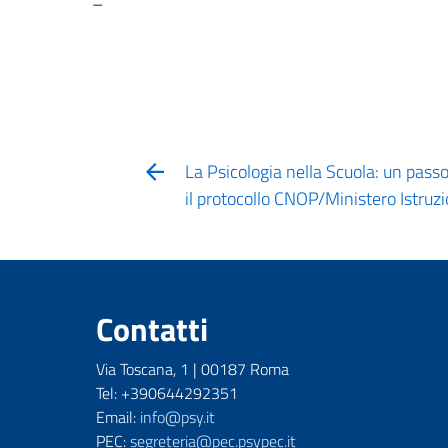
–
La Psicologia nella Scuola: un pass
il protocollo CNOP/Ministero Istruz
Contatti
Via Toscana, 1 | 00187 Roma
Tel: +390644292351
Email:
info@psy.it
PEC:
segreteria@pec.psypec.it