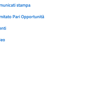
municati stampa
mitato Pari Opportunità
enti
deo