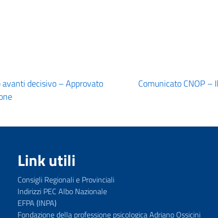
o avanti decisivo – Approvato
Comunicato CNOP – Il 
ione
Link utili
Consigli Regionali e Provinciali
Indirizzi PEC Albo Nazionale
EFPA
(
INPA
)
Fondazione della professione psicologica Adriano Ossicini