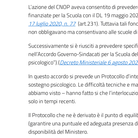
L’azione del CNOP aveva consentito di prevedere l
finanziate per la Scuola con il DL 19 maggio 2020
17 luglio 2020, n. 77
(art.231). Tuttavia tali fond
non obbligavano ma consentivano alle scuole di a
Successivamente si è riusciti a prevedere specif
nell’Accordo Governo-Sindacati per la Scuola de
psicologico”).(
Decreto Ministeriale 6 agosto 20
In questo accordo si prevede un Protocollo d’inte
sostegno psicologico. Le difficoltà tecniche e mat
abbiamo visto – hanno fatto si che l’interlocuzi
solo in tempi recenti.
Il Protocollo che ne è derivato è il punto di equil
(garantire una puntuale ed adeguata presenza di P
disponibilità del Ministero.