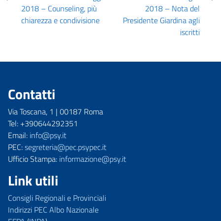
2018 – Counseling, più
2018 – Nota del
chiarezza e condivisione
Presidente Giardina agli
iscritti
Contatti
Via Toscana, 1 | 00187 Roma
Tel: +390644292351
Email:
info@psy.it
PEC:
segreteria@pec.psypec.it
Ufficio Stampa:
informazione@psy.it
Link utili
Consigli Regionali e Provinciali
Indirizzi PEC Albo Nazionale