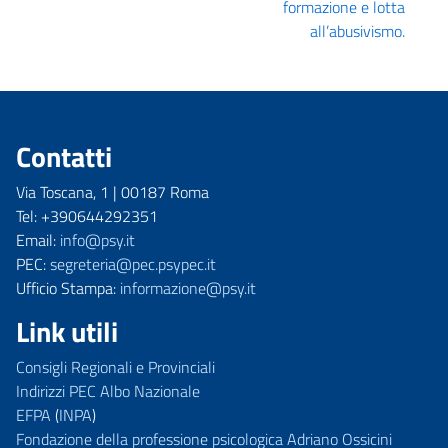
formazione e lotta
all’abusivismo.
Contatti
Via Toscana, 1 | 00187 Roma
Tel: +390644292351
Email:
info@psy.it
PEC:
segreteria@pec.psypec.it
Ufficio Stampa:
informazione@psy.it
Link utili
Consigli Regionali e Provinciali
Indirizzi PEC Albo Nazionale
EFPA
(
INPA
)
Fondazione della professione psicologica Adriano Ossicini