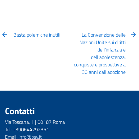
Basta polemiche inutili
La Convenzione delle
Nazioni Unite sui diritti
dell’infanzia e
dell’adolescenza:
conquiste e prospettive a
30 anni dall’adozione
Contatti
Via Toscana, 1 | 00187 Roma
Tel: +390644292351
Email:
info@psy.it