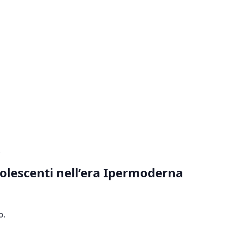
2
olescenti nell’era Ipermoderna
o.