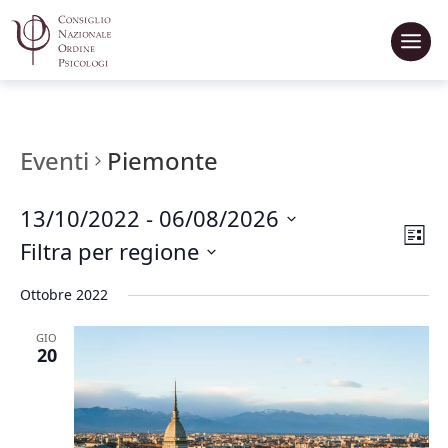
Eventi
Piemonte
13/10/2022
 - 
06/08/2026
Vis
Ev
List
Seleziona
Filtra per regione
Vi
Na
la
data.
Na
Ottobre 2022
GIO
20