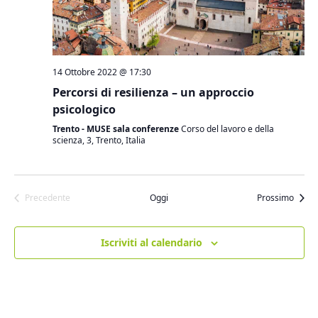
14 Ottobre 2022 @ 17:30
Percorsi di resilienza – un approccio
psicologico
Trento - MUSE sala conferenze
Corso del lavoro e della
Edizione 2021
scienza, 3, Trento, Italia
Edizione 2020
Edizione 2019
Edizione 2018
Eventi
Precedente
Oggi
Prossimo
Edizione 2017
Eventi
Edizione 2016
Iscriviti al calendario