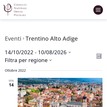
Eventi
Trentino Alto Adige
14/10/2022
 - 
10/08/2026
Vis
Ev
List
Seleziona
Filtra per regione
Vi
Na
la
data.
Na
Ottobre 2022
VEN
14