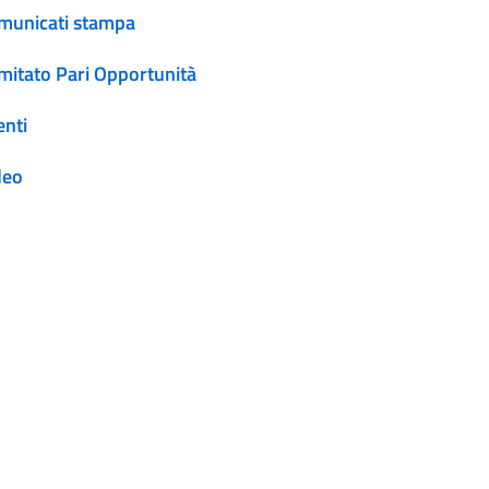
municati stampa
mitato Pari Opportunità
enti
deo