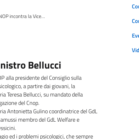
Co
P incontra la Viceministro Bellucci
Co
Ev
Vi
nistro Bellucci
P alla presidente del Consiglio sulla
icologico, a partire dai giovani, la
aria Teresa Bellucci, su mandato della
egazione del Cnop.
ria Antonietta Gulino coordinatrice del GdL
a Camussi membro del GdL Welfare e
ssicini.
gio ed i problemi psicologici, che sempre