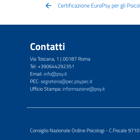
Certificazione EuroPsy per gli Psicol
Contatti
Via Toscana, 1 | 00187 Roma
Tel: +390644292351
Email:
info@psy.it
PEC:
segreteria@pec.psypec.it
Ufficio Stampa:
informazione@psy.it
Consiglio Nazionale Ordine Psicologi - C.Fiscale 9