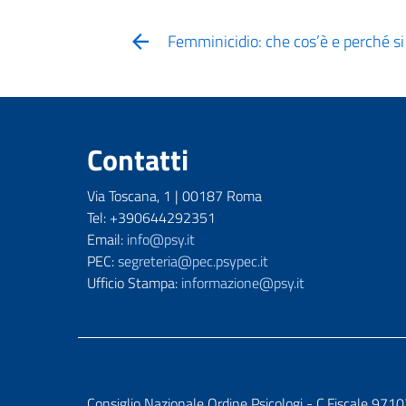
Femminicidio: che cos’è e perché si
Contatti
Via Toscana, 1 | 00187 Roma
Tel: +390644292351
Email:
info@psy.it
PEC:
segreteria@pec.psypec.it
Ufficio Stampa:
informazione@psy.it
Consiglio Nazionale Ordine Psicologi - C.Fiscale 9