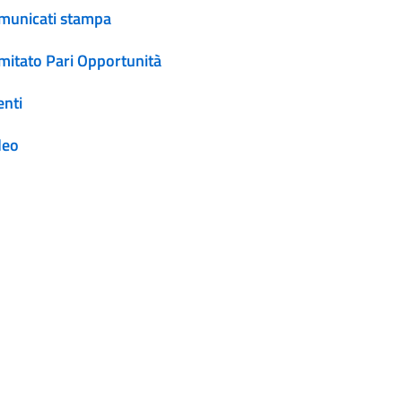
municati stampa
mitato Pari Opportunità
enti
deo