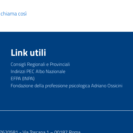
 chiama così
Link utili
Consigli Regionali e Provinciali
Indirizzi PEC Albo Nazionale
EFPA
(
INPA
)
Fondazione della professione psicologica Adriano Ossicini
7107620581 - Via Toscana,1 – 00187 Roma