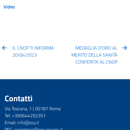
Video
IL CNOP TI INFORMA
MEDAGLIA D’ORO AL
20/04/2023
MERITO DELLA SANITÀ
CONFERITA AL CNOP
Contatti
Via Toscana, 1 | 00187 Roma
Tel: +390644292351
Email:
info@psy.it
PEC:
segreteria@pec.psypec.it