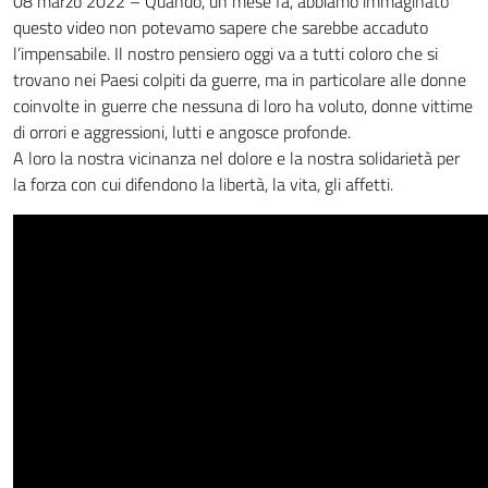
08 marzo 2022 – Quando, un mese fa, abbiamo immaginato
questo video non potevamo sapere che sarebbe accaduto
l’impensabile.
Il nostro pensiero oggi va a tutti coloro che si
trovano nei Paesi colpiti da guerre, ma in particolare alle donne
coinvolte in guerre che nessuna di loro ha voluto, donne vittime
di orrori e aggressioni, lutti e angosce profonde.
A loro la nostra vicinanza nel dolore e la nostra solidarietà per
la forza con cui difendono la libertà, la vita, gli affetti.