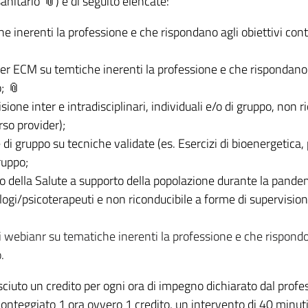
anitario
) e di seguito elencate:
e inerenti la professione e che rispondano agli obiettivi con
er ECM su temtiche inerenti la professione e che rispondano 
;
ione inter e intradisciplinari, individuali e/o di gruppo, non r
so provider);
 di gruppo su tecniche validate (es. Esercizi di bioenergetica,
ruppo;
ro della Salute a supporto della popolazione durante la pande
ologi/psicoterapeuti e non riconducibile a forme di supervisio
 webianr su tematiche inerenti la professione e che rispondon
.
ciuto un credito per ogni ora di impegno dichiarato dal prof
onteggiato 1 ora ovvero 1 credito, un intervento di 40 minut