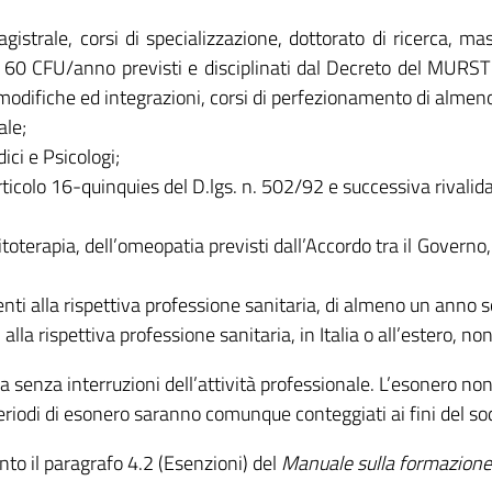
gistrale, corsi di specializzazione, dottorato di ricerca, ma
 60 CFU/anno previsti e disciplinati dal Decreto del MURS
modifiche ed integrazioni, corsi di perfezionamento di alm
ale;
ici e Psicologi;
ticolo 16-quinquies del D.lgs. n. 502/92 e successiva rivalida
a fitoterapia, dell’omeopatia previsti dall’Accordo tra il Govern
inenti alla rispettiva professione sanitaria, di almeno un ann
 alla rispettiva professione sanitaria, in Italia o all’estero, n
enza interruzioni dell’attività professionale. L’esonero non 
periodi di esonero saranno comunque conteggiati ai fini del s
to il paragrafo 4.2 (Esenzioni) del
Manuale sulla formazione 