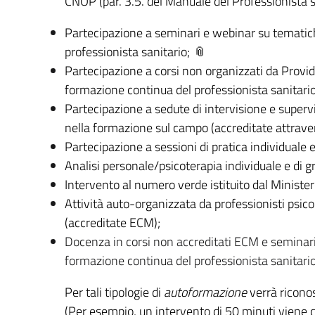
CNOP (par. 3.5. del
Manuale del Professionista s
Partecipazione a seminari e webinar su tematich
professionista sanitario;
Partecipazione a corsi non organizzati da Provid
formazione continua del professionista sanitario
Partecipazione a sedute di intervisione e supervis
nella formazione sul campo (accreditate attraver
Partecipazione a sessioni di pratica individuale e
Analisi personale/psicoterapia individuale e di g
Intervento al numero verde istituito dal Ministe
Attività auto-organizzata da professionisti psic
(accreditate ECM);
Docenza in corsi non accreditati ECM e seminari
formazione continua del professionista sanitario
Per tali tipologie di
autoformazione
verrà riconos
(Per esempio, un intervento di 50 minuti viene c